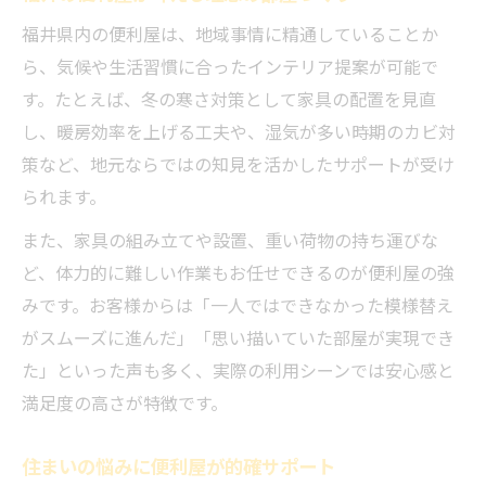
インテリア提案も福井の便利屋がサポート
福井県内の便利屋は、地域事情に精通していることか
理想の部屋づくりは便利屋の提案から始まる
ら、気候や生活習慣に合ったインテリア提案が可能で
便利屋の提案で理想の部屋を実現する方法
す。たとえば、冬の寒さ対策として家具の配置を見直
部屋づくりの悩みは便利屋がまるごと対応
し、暖房効率を上げる工夫や、湿気が多い時期のカビ対
便利屋が叶える快適な住空間のつくり方
策など、地元ならではの知見を活かしたサポートが受け
便利屋の経験が活きる部屋づくりアドバイ
られます。
ス
また、家具の組み立てや設置、重い荷物の持ち運びな
便利屋の視点で実現する暮らしの変化
ど、体力的に難しい作業もお任せできるのが便利屋の強
便利屋活用で住まいの悩みを丸ごと解決
みです。お客様からは「一人ではできなかった模様替え
便利屋活用で暮らしの悩みを一括サポート
がスムーズに進んだ」「思い描いていた部屋が実現でき
住まいの困りごとも便利屋が丸ごと解決
た」といった声も多く、実際の利用シーンでは安心感と
満足度の高さが特徴です。
便利屋の多彩なサービスで家全体を整える
便利屋に相談して住まいの問題を一掃
住まいの悩みに便利屋が的確サポート
便利屋の力で快適な住環境を手に入れる