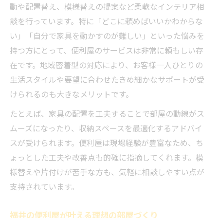
安心して相談できる便利屋の強み紹介
動や配置替え、模様替えの提案など柔軟なインテリア相
談を行っています。特に「どこに頼めばいいかわからな
便利屋が選ばれるインテリア相談の魅力
い」「自分で家具を動かすのが難しい」といった悩みを
家具の配置や模様替えも便利屋がサポート
持つ方にとって、便利屋のサービスは非常に頼もしい存
便利屋の家具移動サポートで間取り最適化
在です。地域密着型の対応により、お客様一人ひとりの
模様替えの悩みは便利屋が迅速に解決
生活スタイルや要望に合わせたきめ細かなサポートが受
便利屋が提案する快適な家具配置アイデア
けられるのも大きなメリットです。
家具の配置換えも便利屋におまかせ可能
たとえば、家具の配置を工夫することで部屋の動線がス
便利屋の模様替えサポートが人気の理由
ムーズになったり、収納スペースを最適化するアドバイ
福井で相談するなら便利屋のインテリア提案
スが受けられます。便利屋は現場経験が豊富なため、ち
福井の便利屋が提案する理想のインテリア
ょっとした工夫や改善点も的確に指摘してくれます。模
便利屋のインテリア相談で安心の空間作り
様替えや片付けが苦手な方も、気軽に相談しやすい点が
支持されています。
福井住まい専門の便利屋が寄り添う提案
便利屋活用で福井の部屋を快適に変える
福井の便利屋が叶える理想の部屋づくり