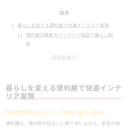
目次
暮らしを変える便利屋で快適インテリア実現
便利屋の柔軟なインテリア相談で暮らし刷
新
福井の便利屋が叶える理想の部屋づくり
住まいの悩みに便利屋が的確サポート
便利屋ならではのインテリア提案が魅力
便利屋を活用して快適な空間に変身
暮らしを変える便利屋で快適インテ
インテリア相談に便利屋が頼られる理由とは
リア実現
便利屋が支持されるインテリア相談の特長
地域密着便利屋が信頼される理由を解説
便利屋の柔軟なインテリア相談で暮らし刷新
便利屋の対応力がインテリア相談で活きる
便利屋は、福井県の住まいに寄り添いながら、家具の移