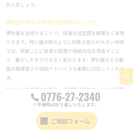
伝えましょう。
便利屋が叶える快適な住空間のつくり方
便利屋を活用することで、快適な住空間を無理なく実現
できます。特に福井県のように四季の変化が大きい地域
では、季節ごとに家具の配置や収納方法を見直すこと
で、暮らしやすさが大きく変わります。便利屋はその都
度の模様替えや収納アドバイスも柔軟に対応してくれま
す。
例えば、冬の寒さ対策として窓際に断熱カーテンを設置
0776-27-2340
したり、夏場は風通しを考えて家具を移動するなど、地
※不通時は折り返しいたします。
域の気候に合わせた提案も可能です。また、住まいの動
線改善や子育て世帯向けの安全対策、シニア世代のバリ
ご相談フォーム
アフリー化など、年齢や家族構成に応じたきめ細かなサ