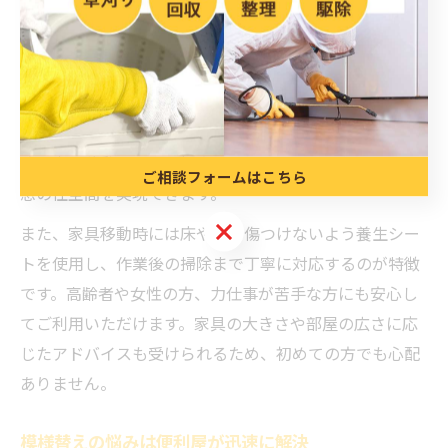
間取りを最適化することで、部屋の使い勝手や動線が改
善され、日々の生活が格段に快適になります。例えばリ
ビングのソファやベッドの位置を見直すだけでも、空間
の広がりや採光が変わり、気分転換にもつながります。
便利屋は現地での状況確認を行い、ご希望に合わせて最
適な家具移動プランを提案してくれるため、無理なく理
ご相談フォームはこちら
想の住空間を実現できます。
ご相談フォームはこちら
また、家具移動時には床や壁を傷つけないよう養生シー
トを使用し、作業後の掃除まで丁寧に対応するのが特徴
です。高齢者や女性の方、力仕事が苦手な方にも安心し
てご利用いただけます。家具の大きさや部屋の広さに応
じたアドバイスも受けられるため、初めての方でも心配
ありません。
模様替えの悩みは便利屋が迅速に解決