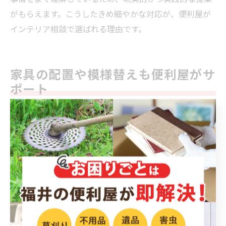
がもらえます。こうしたきめ細やかな対応が、便利屋が
インテリア相談で選ばれる理由です。
家具の配置や模様替えも便利屋がサ
ポート
便利屋の家具移動サポートで間取り最適化
便利屋のサービスの中でも、家具移動のサポートは住ま
いの間取り最適化に非常に効果的です。特に福井県の戸
建てやアパートでは、模様替えや生活スタイルの変化に
合わせて家具の配置を見直す方が増えています。自分一
人では重い家具の移動が難しい場合でも、便利屋に依頼
すれば短時間で安全に作業を終えることが可能です。