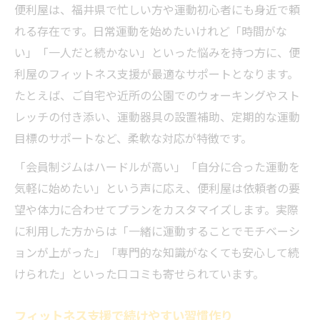
フィットネス支援が忙しい毎日に寄り添う
便利屋は、福井県で忙しい方や運動初心者にも身近で頼
れる存在です。日常運動を始めたいけれど「時間がな
便利屋の柔軟サポートで健康維持を実現
い」「一人だと続かない」といった悩みを持つ方に、便
福井で気軽に始めるフィットネス生活応援
利屋のフィットネス支援が最適なサポートとなります。
福井で便利屋を活用した運動の始め方
たとえば、ご自宅や近所の公園でのウォーキングやスト
便利屋が福井の健康生活を全面サポート
レッチの付き添い、運動器具の設置補助、定期的な運動
初めての方でも安心のフィットネス支援
目標のサポートなど、柔軟な対応が特徴です。
便利屋サービスで気軽に運動を習慣化
「会員制ジムはハードルが高い」「自分に合った運動を
地域に根ざした便利屋で健康応援生活
気軽に始めたい」という声に応え、便利屋は依頼者の要
便利屋を活用した手軽な健康習慣づくり
望や体力に合わせてプランをカスタマイズします。実際
便利屋と始める無理のない健康習慣
に利用した方からは「一緒に運動することでモチベーシ
運動初心者も安心の便利屋サポート
ョンが上がった」「専門的な知識がなくても安心して続
けられた」といった口コミも寄せられています。
手軽に続く運動習慣は便利屋がカギ
便利屋活用で家でもできる健康維持
フィットネス支援で続けやすい習慣作り