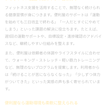
生活に溶け込む便利屋の健康サポート
フィットネス支援を活用することで、無理なく続けられ
運動環境の整備を便利屋でスマートに実現
る健康習慣が身につきます。便利屋のサポートは「運動
便利屋が運動スペースづくりをサポート
を始めても三日坊主で終わる」「一人だとすぐにやめて
自宅での運動環境整備は便利屋にお任せ
しまう」といった課題の解決に役立ちます。たとえば、
便利屋の力で快適なフィットネス空間実現
週1回の運動サポートや、目標設定・進捗確認のアドバイ
運動器具の設置や片付けも便利屋が対応
スなど、継続しやすい仕組みを整えます。
スマートに運動環境を整える便利屋活用法
また、便利屋は依頼者の体調やライフスタイルに合わせ
地域密着型フィットネス支援で無理なく健康
て、ウォーキング・ストレッチ・軽い筋力トレーニング
地域密着の便利屋が健康維持を全力サポー
など、無理のないプログラムを提案します。利用者から
ト
は「続けることが苦にならなくなった」「少しずつ体力
無理のない運動習慣は便利屋に相談が安心
がついてきた」といった実感の声も多く寄せられていま
す。
便利屋のサポートで地域に根ざした健康生
活
便利屋なら運動環境も柔軟に整えられる
健康支援を身近にする便利屋サービスの魅