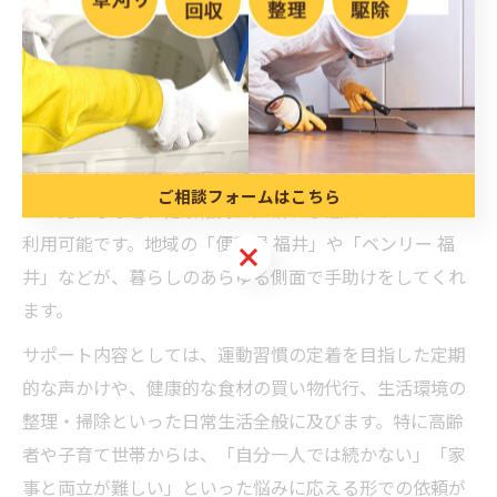
場合が多いので、気軽に問い合わせてみましょう。
便利屋が福井の健康生活を全面サポート
便利屋のフィットネス支援は、単なる運動の手伝いにと
どまらず、福井県の健康生活全体をサポートします。た
とえば、日々の買い物代行や食生活サポート、生活リズ
ご相談フォームはこちら
ムの見直しなど、健康維持に直結する幅広いサービスが
利用可能です。地域の「便利屋 福井」や「ベンリー 福
ご相談フォームはこちら
井」などが、暮らしのあらゆる側面で手助けをしてくれ
ます。
サポート内容としては、運動習慣の定着を目指した定期
的な声かけや、健康的な食材の買い物代行、生活環境の
整理・掃除といった日常生活全般に及びます。特に高齢
者や子育て世帯からは、「自分一人では続かない」「家
事と両立が難しい」といった悩みに応える形での依頼が