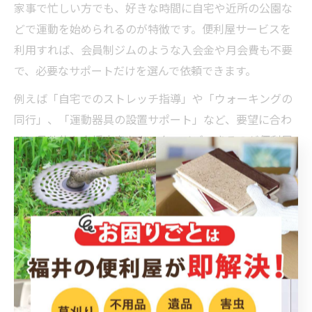
家事で忙しい方でも、好きな時間に自宅や近所の公園な
どで運動を始められるのが特徴です。便利屋サービスを
利用すれば、会員制ジムのような入会金や月会費も不要
で、必要なサポートだけを選んで依頼できます。
例えば「自宅でのストレッチ指導」や「ウォーキングの
同行」、「運動器具の設置サポート」など、要望に合わ
せて具体的な支援内容をカスタマイズできるのが便利屋
ならではの強みです。特に福井市や大野市などの地域密
着型サービスなら、地元の事情に詳しいスタッフが親身
に相談に乗ってくれます。
運動を始める際は、まず自分の目標や体力に合った内容
を便利屋スタッフと相談し、無理なく続けられるプラン
を作成することが大切です。初めての方でも安心してス
タートできるよう、段階的なサポートが提供されている