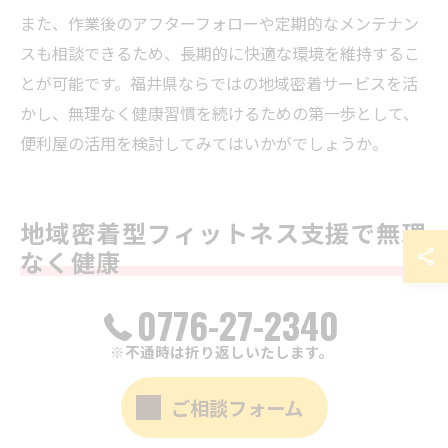
また、作業後のアフターフォローや定期的なメンテナン
スも相談できるため、長期的に快適な環境を維持するこ
とが可能です。福井県ならではの地域密着サービスを活
かし、無理なく健康習慣を続けるための第一歩として、
便利屋の活用を検討してみてはいかがでしょうか。
地域密着型フィットネス支援で無理
なく健康
0776-27-2340
地域密着の便利屋が健康維持を全力サポート
※不通時は折り返しいたします。
福井県では、地域に根ざした便利屋が健康維持のサポー
ト役として注目されています。一般的なフィットネスジ
ご相談フォーム
ムでは会員制や高額な費用が障壁となることが多いです
が、便利屋は柔軟なサービス提供によって、日常生活に