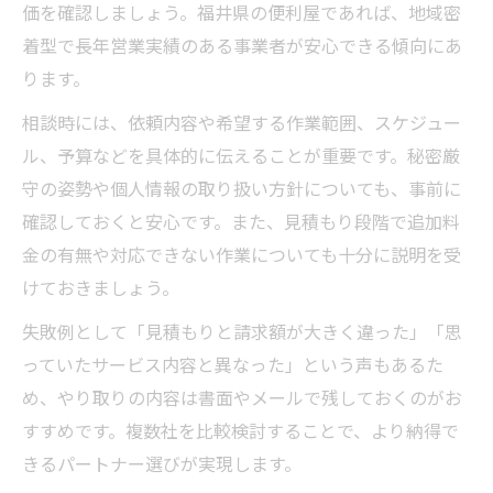
女性視点で選ぶ安心の便利屋サポート体制
価を確認しましょう。福井県の便利屋であれば、地域密
とは
着型で長年営業実績のある事業者が安心できる傾向にあ
急な困りごとも安心の便利屋対応範囲まとめ
ります。
便利屋は急な困りごとにも迅速に対応でき
相談時には、依頼内容や希望する作業範囲、スケジュー
る理由
ル、予算などを具体的に伝えることが重要です。秘密厳
福井の便利屋が対応する緊急サポートの実
守の姿勢や個人情報の取り扱い方針についても、事前に
情
確認しておくと安心です。また、見積もり段階で追加料
急ぎの案件も便利屋なら柔軟にサポート可
金の有無や対応できない作業についても十分に説明を受
能
けておきましょう。
幅広い対応範囲で便利屋が選ばれるポイン
失敗例として「見積もりと請求額が大きく違った」「思
ト
っていたサービス内容と異なった」という声もあるた
便利屋活用で急なトラブルも安心解決する
め、やり取りの内容は書面やメールで残しておくのがお
方法
すすめです。複数社を比較検討することで、より納得で
きるパートナー選びが実現します。