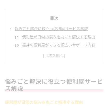
目次
悩みごと解決に役立つ便利屋サービス解説
便利屋が日常の悩みを丸ごと解決する理由
福井の便利屋ができる幅広いサポート内容
とは
信頼できる便利屋の選び方と相談時の注意
点
依頼前に押さえたい便利屋の対応範囲の特
悩みごと解決に役立つ便利屋サービ
徴
ス解説
便利屋に頼める悩みごとと専門家の使い分
け方
便利屋が日常の悩みを丸ごと解決する理由
生活サポートを依頼したい方必見の便利屋活用