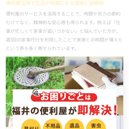
便利屋活用で生活が快適になる理由と体験談
便利屋のサービスを活用することで、時間や労力の節約
だけでなく、精神的な安心感も得られます。例えば「仕
事が忙しくて家事が追いつかない」と悩んでいた方が、
週1回の家事代行を利用したことで家族との時間が増えた
という声も多く寄せられています。
また、福井県内で引越しや遺品整理を依頼した利用者か
らは、「細かい要望にも丁寧に対応してくれた」「スタ
ッフの雰囲気が良く、安心して任せられた」といった体
験談も見受けられます。便利屋を上手に活用すること
で、急なトラブルや日常のストレスを軽減し、より快適
な暮らしを実現できるでしょう。
代行や秘書サービスで毎日が快適に