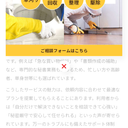
変わる理由
便利屋の代行や秘書サービスで叶う安心生活
福井県では、便利屋が提供する代行や秘書サービスが注
目されています。日常の細かな困りごとから事務作業の
ご相談フォームはこちら
サポートまで、幅広い依頼に柔軟に対応できるのが特徴
です。例えば「急な買い物代行」や「書類作成の補助」
ご相談フォームはこちら
など、専門的な秘書業務も頼めるため、忙しい方や高齢
者、単身世帯にも選ばれています。
こうしたサービスの魅力は、依頼内容に合わせて最適な
プランを提案してもらえることにあります。利用者から
は「自分だけで解決できないことを相談できて心強い」
「秘密厳守で安心して任せられる」といった声が寄せら
れています。万一のトラブルにも備えたサポート体制