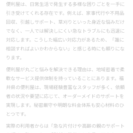
便利屋は、日常生活で発生する多様な困りごとを一手に
法
引き受けてくれる存在です。例えば、家事代行や不用品
便利屋でできる生活サポートの具体例とポ
回収、引越しサポート、草刈りといった身近な悩みだけ
イント
でなく、一人では解決しにくい急なトラブルにも迅速に
家事や片付けも任せられる便利屋利用のコ
対応します。こうした幅広い対応力があるため、「誰に
ツ
相談すればよいかわからない」と感じる時にも頼りにな
福井で便利屋に依頼する前の準備と注意事
ります。
項
便利屋が丸ごと悩みを解決できる理由は、地域密着で柔
暮らしを助ける便利屋の上手な活用アイデ
軟なサービス提供体制を持っていることにあります。福
ア
井県の便利屋は、現場経験豊富なスタッフが多く、依頼
便利屋活用で生活が快適になる理由と体験
者の状況や要望に応じて、オーダーメイドのサポートを
談
実現します。秘密厳守や明朗な料金体系も安心材料のひ
代行や秘書サービスで毎日が快適に変わる理由
とつです。
便利屋の代行や秘書サービスで叶う安心生
実際の利用者からは「急な片付けや高齢の親のサポート
活