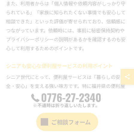
また、利用者からは「個人情報や依頼内容がしっかり守
られている」「家族に知られたくない事情でも安心して
相談できた」といった評価が寄せられており、信頼感に
つながっています。依頼時には、事前に秘密保持契約や
プライバシーポリシーの説明があるかを確認するのも安
心して利用するためのポイントです。
シニアも安心な便利屋サービスの利用ポイント
シニア世代にとって、便利屋サービスは「暮らしの安
全・安心」を支える強い味方です。特に福井県の便利屋
0776-27-2340
は、重い荷物の運搬や買い物代行、庭の草刈り、日常の
ちょっとした作業など、体力的に難しい作業を代行して
※不通時は折り返しいたします。
くれるため、年齢を問わず多くの方に利用されていま
ご相談フォーム
す。利用時には、スタッフの対応や料金体系が明確であ
ること、急な依頼にも柔軟に対応してもらえるかどうか