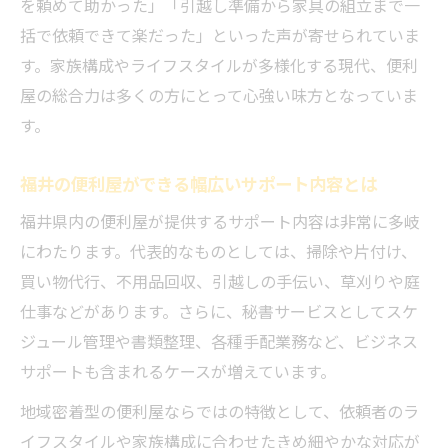
を頼めて助かった」「引越し準備から家具の組立まで一
福井の便利屋を活用した秘書業務の実例紹
括で依頼できて楽だった」といった声が寄せられていま
介
す。家族構成やライフスタイルが多様化する現代、便利
日常の代行依頼が便利屋でスムーズに進む
屋の総合力は多くの方にとって心強い味方となっていま
秘訣
す。
便利屋を使った秘書サービスの安心ポイン
福井の便利屋ができる幅広いサポート内容とは
ト
暮らしを変える便利屋代行サービスの魅力
福井県内の便利屋が提供するサポート内容は非常に多岐
とは
にわたります。代表的なものとしては、掃除や片付け、
買い物代行、不用品回収、引越しの手伝い、草刈りや庭
福井県の生活支援で便利屋が選ばれるワケ
仕事などがあります。さらに、秘書サービスとしてスケ
便利屋が福井県で生活支援に選ばれる理由
ジュール管理や書類整理、各種手配業務など、ビジネス
地域密着の便利屋が提供する柔軟なサポー
サポートも含まれるケースが増えています。
ト力
地域密着型の便利屋ならではの特徴として、依頼者のラ
実体験から見る便利屋の信頼できる対応と
イフスタイルや家族構成に合わせたきめ細やかな対応が
は