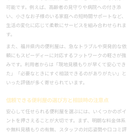
可能です。例えば、高齢者の見守りや病院への付き添
便利屋が福井の暮らしを支えるサービス事
い、小さなお子様のいる家庭への短時間サポートなど、
例
生活の変化に応じて柔軟にサービスを組み合わせられま
選ばれる便利屋の特徴とリピート率の高さ
す。
女性やシニアでも安心できる便利屋相談のポイ
また、福井県内の便利屋は、急なトラブルや突発的な依
ント
頼にもスピーディーに対応するフットワークの軽さが強
便利屋なら女性やシニアも安心して相談で
みです。利用者からは「現地見積もりが早くて安心でき
きる
た」「必要なときにすぐ相談できるのがありがたい」と
女性スタッフ対応の便利屋が選ばれる安心
いった評価が多く寄せられています。
理由
プライバシー重視の便利屋相談で守られる
信頼できる便利屋の選び方と相談時の注意点
安心感
安心して任せられる便利屋を選ぶには、いくつかのポイ
シニアも安心な便利屋サービスの利用ポイ
ントを押さえることが大切です。まず、明朗な料金体系
ント
や無料見積もりの有無、スタッフの対応姿勢や口コミ評