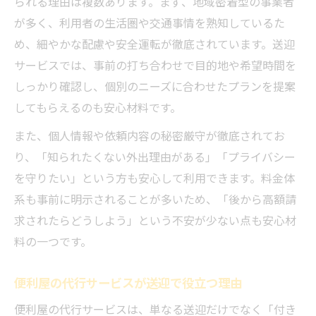
られる理由は複数あります。まず、地域密着型の事業者
便利屋の丁寧な説明で納得の送迎依頼
が多く、利用者の生活圏や交通事情を熟知しているた
便利屋利用で送迎の不安が解消する理由
め、細やかな配慮や安全運転が徹底されています。送迎
便利屋は追加費用なしで安心対応が魅力
サービスでは、事前の打ち合わせで目的地や希望時間を
送迎の不安を便利屋のサポートで解消
しっかり確認し、個別のニーズに合わせたプランを提案
便利屋なら遠方への送迎も柔軟に対応
してもらえるのも安心材料です。
急な依頼も便利屋ならスピーディに対応
また、個人情報や依頼内容の秘密厳守が徹底されてお
便利屋のサポートでトラブルも未然防止
り、「知られたくない外出理由がある」「プライバシー
安心して任せられる便利屋送迎のコツ
を守りたい」という方も安心して利用できます。料金体
便利屋送迎依頼時の確認ポイントまとめ
系も事前に明示されることが多いため、「後から高額請
事前見積や説明で便利屋を賢く活用する
求されたらどうしよう」という不安が少ない点も安心材
料の一つです。
送迎時は便利屋サポート内容を要チェック
便利屋の信頼性は実績や口コミで判断
便利屋の代行サービスが送迎で役立つ理由
安心便利屋送迎は事前相談がカギとなる
便利屋の代行サービスは、単なる送迎だけでなく「付き