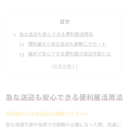
目次
急な送迎も安心できる便利屋活用法
便利屋なら急な送迎も柔軟にサポート
福井で安心できる便利屋の送迎手配とは
便利屋の代行サービスが送迎で役立つ理由
送迎依頼時に便利屋を選ぶコツを解説
便利屋のサポートで移動時も安心できる
送迎手配で頼れる便利屋の魅力とは
急な送迎も安心できる便利屋活用法
便利屋の送迎サービスが選ばれる理由
福井県内で便利屋を利用する安心感とは
便利屋なら急な送迎も柔軟にサポート
送迎時に便利屋の秘密厳守が安心材料に
急な体調不良や急用での移動が必要になった際、迅速に