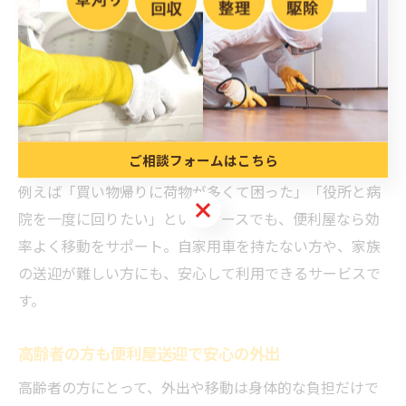
送迎を手配できるため、移動の手間や時間を大幅に減ら
すことができます。事前予約はもちろん、急な依頼や複
数の立ち寄りにも柔軟に対応できる点が大きな特徴で
す。また、送迎時の待機や荷物運び、必要に応じて付き
添いまでサポートしてくれるため、移動による心身の負
担を最小限に抑えられます。
ご相談フォームはこちら
例えば「買い物帰りに荷物が多くて困った」「役所と病
ご相談フォームはこちら
院を一度に回りたい」というケースでも、便利屋なら効
率よく移動をサポート。自家用車を持たない方や、家族
の送迎が難しい方にも、安心して利用できるサービスで
す。
高齢者の方も便利屋送迎で安心の外出
高齢者の方にとって、外出や移動は身体的な負担だけで