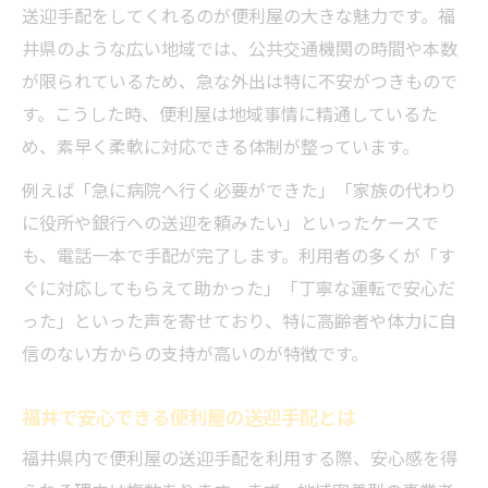
代行や荷物運びも便利屋が丁寧に対応
送迎手配をしてくれるのが便利屋の大きな魅力です。福
井県のような広い地域では、公共交通機関の時間や本数
便利屋なら多様な送迎要望に柔軟対応
が限られているため、急な外出は特に不安がつきもので
体力に不安な時は便利屋送迎サービスが便利
す。こうした時、便利屋は地域事情に精通しているた
体力に自信がない方も便利屋が心強い
め、素早く柔軟に対応できる体制が整っています。
便利屋の送迎で移動の負担を軽減できる
例えば「急に病院へ行く必要ができた」「家族の代わり
高齢者の方も便利屋送迎で安心の外出
に役所や銀行への送迎を頼みたい」といったケースで
便利屋は買い物や通院の付き添いも可能
も、電話一本で手配が完了します。利用者の多くが「す
一人暮らしでも便利屋送迎なら安心依頼
ぐに対応してもらえて助かった」「丁寧な運転で安心だ
相談しやすい送迎手配を選ぶポイント
った」といった声を寄せており、特に高齢者や体力に自
便利屋選びは料金や対応力で比較しよう
信のない方からの支持が高いのが特徴です。
福井の便利屋は見積無料がうれしい特徴
福井で安心できる便利屋の送迎手配とは
秘密厳守の便利屋送迎で安心して相談
送迎手配は受付時間や即対応が決め手
福井県内で便利屋の送迎手配を利用する際、安心感を得