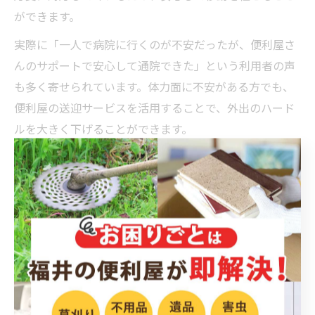
ができます。
実際に「一人で病院に行くのが不安だったが、便利屋さ
んのサポートで安心して通院できた」という利用者の声
も多く寄せられています。体力面に不安がある方でも、
便利屋の送迎サービスを活用することで、外出のハード
ルを大きく下げることができます。
便利屋の送迎で移動の負担を軽減できる
日常生活の中で「移動が面倒」「交通手段が限られてい
る」と感じることはありませんか。特に公共交通機関が
少ない地域や、急な用事でタクシーが捕まらない場面で
は、移動が大きなストレスとなります。そんな時こそ、
便利屋の送迎サービスが役立ちます。
便利屋は、ご自宅から目的地までのドア・ツー・ドアの