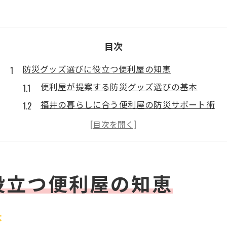
目次
防災グッズ選びに役立つ便利屋の知恵
便利屋が提案する防災グッズ選びの基本
福井の暮らしに合う便利屋の防災サポート術
災害時に便利屋が推奨する備蓄ポイント
便利屋ならではの福井向け防災グッズ活用法
福井 なんでも 屋を活用した防災準備のコツ
役立つ便利屋の知恵
福井県で安心感を得る防災の備え方
便利屋と始める福井県向け防災対策の第一歩
福井県で安心できる防災グッズの揃え方
本