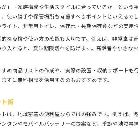
便利屋の知恵で備える災害への具体策
るか」「家族構成や生活スタイルに合っているか」という
福井の地形を考慮した防災グッズ選びの方法
く、使い勝手や保管場所も考慮すべきポイントといえるで
便利屋 代行 サポート 福井の活用ポイント
やライト、非常用トイレ、保存水・長期保存食などの実用
地域暮らしを守る便利屋の防災サポート術
期的な点検や使い方の確認も大切です。例えば、非常食は
便利屋 サポートが実現する地域防災の強化策
取り入れると、賞味期限切れを防げます。高齢者や小さな
福井の生活に密着した便利屋の防災支援事例
災害時も安心できる便利屋のサポート内容
すすめ商品リストの作成や、実際の設置・収納サポートも
福井 なんでも 屋の地域貢献と防災サポート
、まずは無料相談を活用するのもおすすめです。
家族の生活導線を守る便利屋の工夫
便利屋を通じた実践的な備蓄ポイント
ート術
便利屋が伝授する備蓄グッズの選び方と管理
ートは、地域密着の便利屋ならではの強みです。例えば、
福井の生活習慣に合わせた備蓄の工夫
ランタンやモバイルバッテリーの提案など、季節や地域事
便利屋 福井のアドバイスで備蓄を万全に