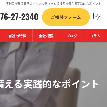
便利屋が教える防災グッズの選び方と福井県で備える実践的なポイント
76-27-2340
ご相談フォーム
当社の特徴
会社概要
ブログ
コラム
草刈り
不用品回収
引っ越し
備える実践的なポイント
掃除
遺品整理