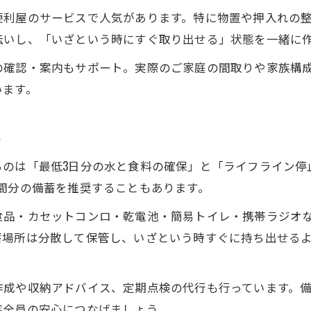
防災グッズ備蓄に便利屋 代行サービスを活用
便利屋のサービスで人気があります。特に物置や押入れの
家族構成に合う便利屋の備蓄提案とは
伝いし、「いざという時にすぐ取り出せる」状態を一緒に
家族の安全守るために便利屋活用を
の確認・案内もサポート。実際のご家庭の間取りや家族構
便利屋の知識で家族を守る防災準備を強化
います。
福井で安心を実現する便利屋の活用術
家族ごとの備えに便利屋を取り入れる方法
ト
便利屋 サポートで叶える家族の安心対策
るのは「最低3日分の水と食料の確保」と「ライフライン停
災害時も頼れる便利屋の支援体制
間分の備蓄を推奨することもあります。
ご相談フォームはこちら
ご相談フォームはこちら
備えの不安を解消する便利屋の提案力
食品・カセットコンロ・乾電池・簡易トイレ・携帯ラジオ
便利屋の提案で防災の不安を解消する方法
蓄場所は分散して保管し、いざという時すぐに持ち出せる
福井の暮らしに寄り添う便利屋のアドバイス
迷いがちな防災グッズ選びも便利屋が解決
作成や収納アドバイス、定期点検の代行も行っています。
便利屋 代行 サポート 福井の安心感とは
族全員の安心につなげましょう。