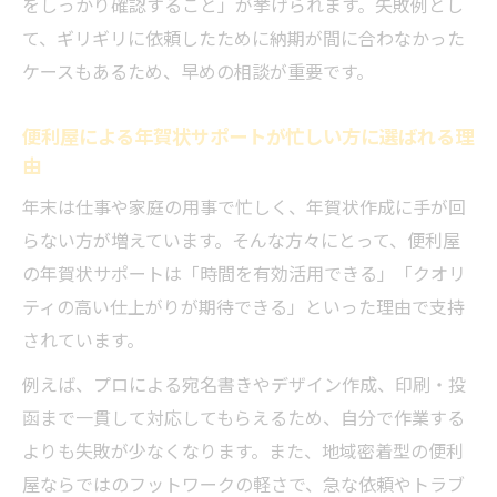
をしっかり確認すること」が挙げられます。失敗例とし
福井の便利屋が行う年賀状宛名整理サービ
て、ギリギリに依頼したために納期が間に合わなかった
スの流れ
ケースもあるため、早めの相談が重要です。
個人情報も安心して任せられる便利屋の対
便利屋による年賀状サポートが忙しい方に選ばれる理
応力
由
便利屋の年賀状宛名整理でミスなくスムー
年末は仕事や家庭の用事で忙しく、年賀状作成に手が回
ズに送る方法
らない方が増えています。そんな方々にとって、便利屋
信頼できる便利屋と始める新年準備
の年賀状サポートは「時間を有効活用できる」「クオリ
信頼できる便利屋の年賀状サービスで効率
ティの高い仕上がりが期待できる」といった理由で支持
的な新年準備
されています。
便利屋選びで重視すべき年賀状作成のポイ
例えば、プロによる宛名書きやデザイン作成、印刷・投
ント
函まで一貫して対応してもらえるため、自分で作業する
福井で安心して任せられる便利屋の見極め
よりも失敗が少なくなります。また、地域密着型の便利
方
屋ならではのフットワークの軽さで、急な依頼やトラブ
便利屋による年賀状作成で新年を気持ちよ