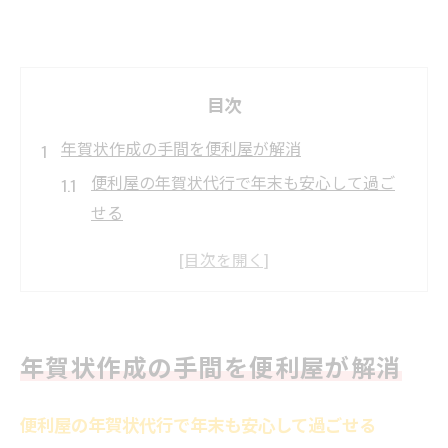
目次
年賀状作成の手間を便利屋が解消
便利屋の年賀状代行で年末も安心して過ご
せる
福井の便利屋を利用した年賀状作成の流れ
とコツ
便利屋による年賀状サポートが忙しい方に
選ばれる理由
年賀状作成の手間を便利屋が解消
年賀状作成を便利屋に任せるメリットを徹
底解説
便利屋の年賀状代行で年末も安心して過ごせる
福井の便利屋サービスで叶える手間なし年