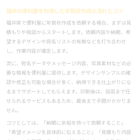
実力
福井の便利屋を利用した年賀状作成の流れとコツ
便利屋の年賀状作成は地域密着の丁寧な対
福井県で便利屋に年賀状作成を依頼する場合、まずは見
応が魅力
積もりや相談からスタートします。依頼内容や納期、希
福井の便利屋を比較して安心の年賀状作成
望するデザインや宛名リストの有無などを打ち合わせ
を実現
し、作業内容が確定します。
口コミで評判の便利屋による年賀状作成サ
次に、宛名データやメッセージ内容、写真素材などの必
ポート
要な情報を便利屋に提供します。デザインサンプルの確
便利屋選びで失敗しない年賀状代行サービ
認や修正も可能な場合が多く、納得できる仕上がりにな
スの見分け方
るまでサポートしてもらえます。印刷後は、投函まで任
年賀状の宛名整理も便利屋なら安心対応
せられるサービスもあるため、最後まで手間がかかりま
便利屋による年賀状の宛名整理で手間を最
せん。
小限に
コツとしては、「納期に余裕を持って依頼すること」
宛名書きも便利屋に任せて新年準備を簡単
「希望イメージを具体的に伝えること」「見積もり内容
に