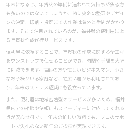
年末になると、年賀状の準備に追われて気持ちが焦る方
賀状作成
も多いのではないでしょうか。特に宛名の整理やデザイ
忙しい時期に寄り添う年賀状代行術
ンの決定、印刷・投函までの作業は意外と手間がかかり
忙しい時期も便利屋の年賀状代行で時間を
ます。そこで注目されているのが、福井県の便利屋によ
節約
る年賀状作成代行サービスです。
便利屋の年賀状サポートは高齢者や家族に
便利屋に依頼することで、年賀状の作成に関する全工程
も最適
をワンストップで任せることができ、時間や手間を大幅
年賀状作成の面倒を便利屋がまるごと引き
に削減できます。高齢の方や忙しいビジネスマン、小さ
受ける仕組み
なお子様がいる家庭など、幅広い層から利用されてお
福井県の便利屋が叶える迅速な年賀状代行
り、年末のストレス軽減にも役立っています。
の特徴
また、便利屋は地域密着型のサービスが多いため、福井
便利屋の年賀状代行で失礼のない挨拶を確
県内での相談や依頼にもスピーディーに対応してくれる
実に
点が安心材料です。年末の忙しい時期でも、プロのサポ
福井県で選ばれる便利屋の年賀状サポート
ートで失礼のない新年のご挨拶が実現できます。
福井の便利屋が提供する年賀状サポートの