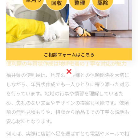
ど、依頼者の希望に合わせて柔軟に対応する点も特徴で
す。地域密着型の便利屋ならではの迅速な対応や、福井
の風習・土地柄を理解した提案も強みとなっています。
これにより、年賀状作成にかかる手間やストレスを大幅
に軽減できるのです。
ご相談フォームはこちら
便利屋の年賀状作成は地域密着の丁寧な対応が魅力
ご相談フォームはこちら
福井県の便利屋は、地元のお客様との信頼関係を大切に
しながら、年賀状作成でも一人ひとりに寄り添った対応
を行っています。地域の行事や慣習を理解しているた
め、失礼のない文面やデザインの提案も可能です。依頼
前の無料見積もりや、相談から納品までの丁寧な説明も
安心材料となります。
例えば、実際に店舗へ足を運ばずとも電話やメールで相