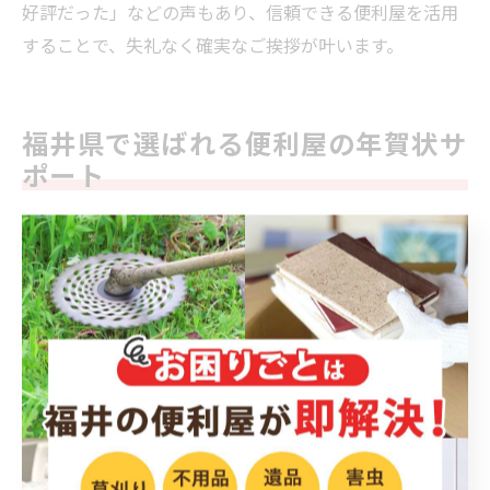
好評だった」などの声もあり、信頼できる便利屋を活用
することで、失礼なく確実なご挨拶が叶います。
福井県で選ばれる便利屋の年賀状サ
ポート
福井の便利屋が提供する年賀状サポートの実力
福井県内では、便利屋による年賀状作成サポートが年々
注目を集めています。その理由は、単なる印刷代行にと
どまらず、宛名書きや文面のチェック、投函までワンス
トップで任せられる利便性にあります。忙しい年末や高
齢の方、パソコン操作が苦手な方でも安心して利用で
き、細やかな対応が好評です。
例えば、宛名リストの整理や手書きメッセージの追加な