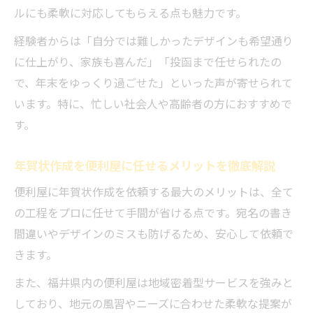
ルにも柔軟に対応してもらえる点も魅力です。
く迎える
経験者からは「自分では難しかったデザインも希望通り
年賀状作成を相談しやすい便利屋に頼むメ
に仕上がり、家族も喜んだ」「投函まで任せられたの
リット
で、年末をゆっくり過ごせた」といった声が寄せられて
困りごと相談から始まる年賀状作成の安心
います。特に、忙しい社会人や高齢者の方におすすめで
便利屋に相談するだけで年賀状作成の悩み
す。
が解決
年賀状作成の困りごとも便利屋なら気軽に
年賀状作成を便利屋に任せるメリットを徹底解説
相談可能
便利屋に年賀状作成を依頼する最大のメリットは、全て
初めての便利屋利用でも安心の年賀状サポ
の工程をプロに任せて手間が省ける点です。宛名の書き
ート体制
間違いやデザインのミスも防げるため、安心して依頼で
便利屋による年賀状作成の流れと相談のポ
きます。
イント
また、福井県内の便利屋は地域密着型サービスを強みと
福井の便利屋が提供する安心の相談サービ
しており、地元の風習やニーズに合わせた柔軟な提案が
スとは