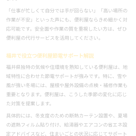
便利屋のアイデアで家計を守る節電体験談
「仕事が忙しくて自分では手が回らない」「高い場所の
便利屋サポートによる節電の現場レポート
作業が不安」といった声にも、便利屋ならきめ細かく対
なんでも屋の経験から生まれた節電工夫集
応可能です。安全面や作業の質を重視したい方は、ぜひ
便利屋の代行サービスを活用してください。
福井で役立つ便利屋節電サポート解説
福井県独特の気候や住環境を熟知している便利屋は、地
域特性に合わせた節電サポートが強みです。特に、雪や
風が強い冬場には、屋根や屋外設備の点検・補修作業も
重要となります。便利屋は、こうした季節の変化に応じ
た対策を提案します。
具体的には、冬支度のための断熱カーテン設置や、夏場
の遮熱フィルム貼り付け、給湯器やエアコンの省エネ設
定アドバイスなど、住まいごとの状況に応じてサポート