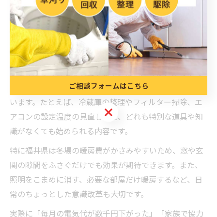
しに寄り添う節電のアイデアを提案しています。
家でサッとできる便利屋節電の工夫
多くのご家庭で「今すぐできる節電法が知りたい」とい
う要望が多く寄せられています。便利屋では、家の中で
ご相談フォームはこちら
簡単に実践できる節電の工夫を具体的にアドバイスして
います。たとえば、冷蔵庫の整理やフィルター掃除、エ
ご相談フォームはこちら
アコンの設定温度の見直しなど、どれも特別な道具や知
識がなくても始められる内容です。
特に福井県は冬場の暖房費がかさみやすいため、窓や玄
関の隙間をふさぐだけでも効果が期待できます。また、
照明をこまめに消す、必要な部屋だけ暖房するなど、日
常のちょっとした意識改革も大切です。
実際に「毎月の電気代が数千円下がった」「家族で協力