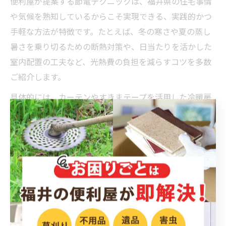
便利屋が提案する節電テクニックは、福井県の住宅事情
や気候を熟知しているからこそ実現できる、実践的かつ
手軽な方法が特徴です。たとえば、冬の寒さや夏の蒸し
暑さを乗り切るための断熱対策や、日当たりを活かした
室内配置の工夫など、光熱費の負担を減らすコツを多数
ご紹介します。
具体的には、カーテンやすきまテープを活用した冷暖房
効率アップ、照明のLED化や不要な家電の待機電力カット
といった、今すぐ始められるテクニックが人気です。こ
れらは便利屋が現場で見てきた経験をもとに、実際に効
果があると証明された方法なので、安心して取り入れら
れます。
「家族の協力が得にくい」「何から始めればいいかわか
らない」といった声にも、便利屋のノウハウを活かした
アドバイスで対応可能です。地域密着型の視点で、暮ら