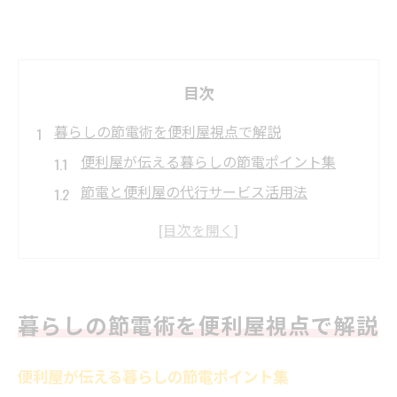
目次
暮らしの節電術を便利屋視点で解説
便利屋が伝える暮らしの節電ポイント集
節電と便利屋の代行サービス活用法
福井で役立つ便利屋節電サポート解説
便利屋による暮らし改善の節電アドバイス
なんでも屋目線で実践する節電のコツ
福井県で役立つ便利屋の節電サポート
暮らしの節電術を便利屋視点で解説
福井の暮らしに便利屋サポートを活かす方
法
便利屋が伝える暮らしの節電ポイント集