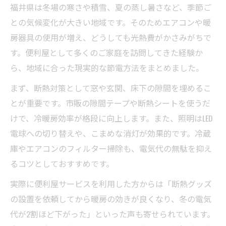
節電に強い便利屋選びのポイント解説
福井県は冬場の寒さや積雪、夏の蒸し暑さなど、季節ご
便利屋が福井で提案する節電のアイデア
との気候変化が大きい地域です。そのためエアコンや暖
便利屋の代行で楽に節電を始めるコツ
房器具の使用が増え、どうしても光熱費がかさみがちで
す。便利屋として多くのご家庭を訪問してきた経験か
なんでも屋に頼れる節電サポートの実例
ら、地域に合った現実的な節電方法をまとめました。
身近な工夫で始める節電と便利屋の知恵
便利屋流の簡単節電テクニック大公開
まず、断熱対策として窓や玄関、床下の隙間を埋めるこ
とが重要です。市販の隙間テープや断熱シートを使うだ
家でサッとできる便利屋節電の工夫
けで、冷暖房効率が格段に向上します。また、照明はLED
身近な代行サービスで始める節電生活
電球への切り替えや、こまめな消灯が効果的です。冷蔵
便利屋が推す節電グッズ活用のポイント
庫やエアコンのフィルター掃除も、電気代の無駄を抑え
暮らしに役立つ便利屋の節電アドバイス
るコツとしておすすめです。
エネルギー負担軽減に便利屋が提案する方法
実際に便利屋サービスを利用した方からは「断熱グッズ
便利屋が考えるエネルギー負担減の工夫
の設置を依頼してから暖房の効きが良くなり、冬の電気
代行サービスで実現する節電効果の秘密
代が2割ほど下がった」といった声も寄せられています。
なんでも屋の節電サポートが暮らしを変え