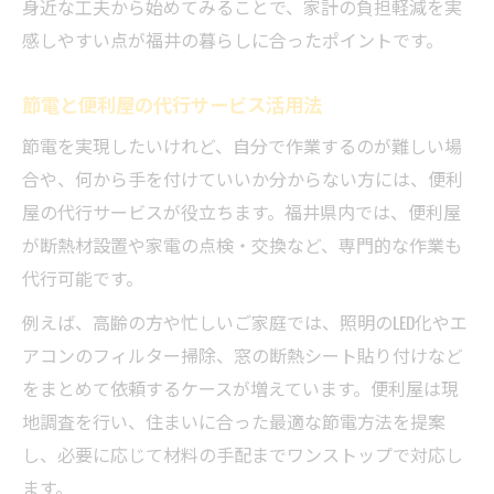
身近な工夫から始めてみることで、家計の負担軽減を実
る
感しやすい点が福井の暮らしに合ったポイントです。
便利屋による効率的な節電プランの提案
節電と便利屋の代行サービス活用法
エネルギー負担を減らす便利屋の知恵集
快適な福井の暮らしへ便利屋と節電のコツ
節電を実現したいけれど、自分で作業するのが難しい場
合や、何から手を付けていいか分からない方には、便利
便利屋が目指す快適な暮らしと節電の関係
屋の代行サービスが役立ちます。福井県内では、便利屋
福井の生活に役立つ便利屋節電アドバイス
が断熱材設置や家電の点検・交換など、専門的な作業も
快適さを保つ便利屋流節電テクニック集
代行可能です。
便利屋の節電サポートで住環境を改善
例えば、高齢の方や忙しいご家庭では、照明のLED化やエ
なんでも屋が伝える暮らし向上の節電術
アコンのフィルター掃除、窓の断熱シート貼り付けなど
便利屋に相談する福井県向け節電の実例集
をまとめて依頼するケースが増えています。便利屋は現
便利屋が手がけた福井の節電成功エピソー
地調査を行い、住まいに合った最適な節電方法を提案
ド
し、必要に応じて材料の手配までワンストップで対応し
代行サービス活用で達成した節電実例紹介
ます。