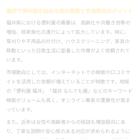
の傾向
福井で便利屋を始める際の需要と市場動向のポイント
福井で便利屋を開業するための資金計画と
福井県における便利屋の需要は、高齢化や共働き世帯の
工夫
増加、核家族化の進行によって拡大しています。特に、
独立開業前に知るべき福井の便利屋需要の
草刈りや不用品の片付け、ハウスクリーニング、家具の
特徴
移動といった日常生活に密着した作業がよく依頼されて
便利屋福井県の独立支援制度の活用方法を
います。
解説
市場動向としては、インターネットでの検索や口コミサ
高齢者サポートに役立つ便利屋運営法
イトを活用した依頼が増えていることが特徴です。地域
高齢者向け便利屋サービスの福井県内ニー
の「便利屋 福井」「福井 なんでも屋」などのキーワード
ズとは
検索ボリュームも高く、オンライン集客の重要性が高ま
っています。
便利屋稼働で高齢者の暮らしを支える実践
例
また、近年は女性や高齢者からの相談も増加傾向にあ
福井で高齢者をサポートする便利屋ならで
り、丁寧な説明や安心感のある対応が求められるように
はの配慮