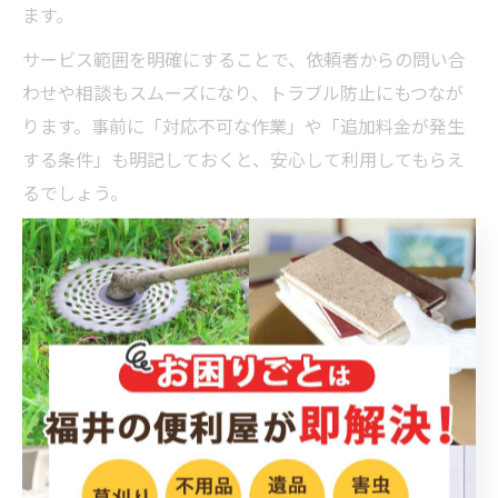
ます。
サービス範囲を明確にすることで、依頼者からの問い合
わせや相談もスムーズになり、トラブル防止にもつなが
ります。事前に「対応不可な作業」や「追加料金が発生
する条件」も明記しておくと、安心して利用してもらえ
るでしょう。
便利屋の開業準備で大切な福井県特有の注意点
福井県で便利屋を開業する際には、地域特有の気候や文
化を踏まえた準備が必要です。特に冬季には雪かきや除
雪作業の依頼が増えるため、対応できる道具や車両を早
めに準備しておくことが大切です。また、沿岸部では塩
害による住宅や設備のメンテナンス依頼も見込まれるた
め、作業内容に応じた知識やノウハウの習得も効果的で