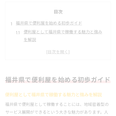
目次
福井県で便利屋を始める初歩ガイド
便利屋として福井県で稼働する魅力と強み
を解説
福井で便利屋を始める際の需要と市場動向
のポイント
福井の便利屋稼働に必要な初期ステップと
注意点
福井県で便利屋を始める初歩ガイド
初心者が福井の便利屋稼働で気をつけたい
基本事項
便利屋として福井県で稼働する魅力と強みを解説
便利屋の仕事内容と福井県で人気のサービ
福井県で便利屋として稼働することには、地域密着型の
ス傾向
サービス展開ができるという大きな魅力があります。人
稼働前に知りたい便利屋の基本準備