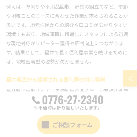
例えば、草刈りや不用品回収、家具の組立てなど、季節
や地域ごとのニーズに合わせた作業が求められることが
多いです。地元住民からの紹介や口コミが広がりやすい
環境でもあり、地域事情に精通したスタッフによる迅速
な現地対応がリピーター獲得や評判向上につながりま
す。結果として、福井で長く便利屋事業を続けるために
は、地域密着型の姿勢が欠かせません。
福井県民から信頼される便利屋の対応事例
福井県で信頼されている便利屋の多くは、お客様の要望
0776-27-2340
に対してきめ細やかな対応を行っています。例えば、高
※不通時は折り返しいたします。
齢者の一人暮らし世帯からの「家具の移動」や「庭の草
刈り」など、日常生活の中で手が回らない作業に迅速か
ご相談フォーム
つ丁寧に応じている事例が多く見られます。こうしたサ
ービスを提供することで、「安心して頼める」「またお