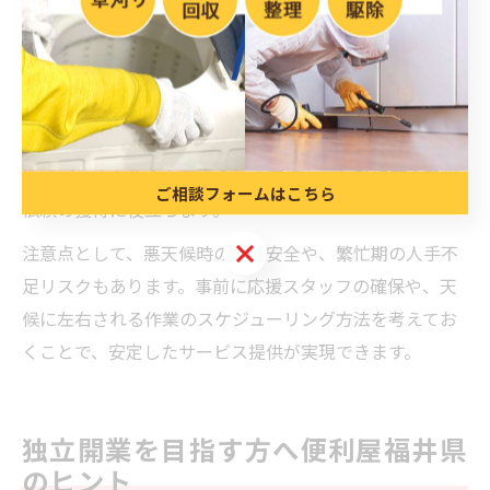
す。
福井県内は高齢化率が高い地域も多く、依頼者の中には
一人暮らしの高齢者も少なくありません。コミュニケー
ションを重視し、安心して利用できる体制づくりや、女
性スタッフの同行なども検討材料となります。さらに、
地域ごとの自治会や町内会との連携も、信頼構築や新規
ご相談フォームはこちら
依頼の獲得に役立ちます。
ご相談フォームはこちら
注意点として、悪天候時の作業安全や、繁忙期の人手不
足リスクもあります。事前に応援スタッフの確保や、天
候に左右される作業のスケジューリング方法を考えてお
くことで、安定したサービス提供が実現できます。
独立開業を目指す方へ便利屋福井県
のヒント