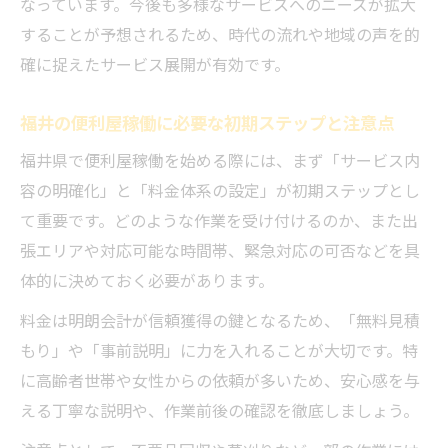
なっています。今後も多様なサービスへのニーズが拡大
便利屋運営で高齢者が安心できる工夫と心
することが予想されるため、時代の流れや地域の声を的
がけ
確に捉えたサービス展開が有効です。
高齢者世帯の便利屋依頼が多い福井県の特
福井の便利屋稼働に必要な初期ステップと注意点
徴
福井県で便利屋稼働を始める際には、まず「サービス内
地域密着で信頼を得る便利屋の工夫とは
容の明確化」と「料金体系の設定」が初期ステップとし
便利屋稼働で福井の地域密着型対応が重要
て重要です。どのような作業を受け付けるのか、また出
な理由
張エリアや対応可能な時間帯、緊急対応の可否などを具
福井県民から信頼される便利屋の対応事例
体的に決めておく必要があります。
便利屋の福井県内口コミ活用術と信頼構築
料金は明朗会計が信頼獲得の鍵となるため、「無料見積
法
もり」や「事前説明」に力を入れることが大切です。特
地域密着便利屋が福井で長く稼働するため
に高齢者世帯や女性からの依頼が多いため、安心感を与
の秘訣
える丁寧な説明や、作業前後の確認を徹底しましょう。
便利屋として福井のリピーターを増やす工